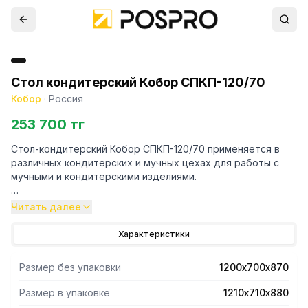
Стол кондитерский Кобор СПКП-120/70
Кобор
·
Россия
253 700 тг
Стол-кондитерский Кобор СПКП-120/70 применяется в
различных кондитерских и мучных цехах для работы с
мучными и кондитерскими изделиями.
- Стол-кондитерский состоит из буковой столешницы
Читать далее
толщиной 40 мм и каркаса выполненного из
высококачественной нержавеющей квадратной трубы
Характеристики
40х40 мм.
- Ножки стола регулируются по высоте, что помогает
Размер без упаковки
1200х700х870
избежать наклона рабочей поверхности стола.
- Стол предназначен для размещения в помещении и
Размер в упаковке
1210х710х880
обеспечивает подход к столу с любой стороны.