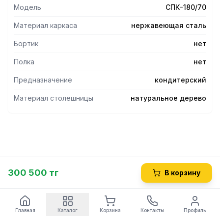
обеспечивает подход к столу с любой стороны.
Модель
СПК-180/70
Материал каркаса
нержавеющая сталь
Бортик
нет
Полка
нет
Предназначение
кондитерский
Материал столешницы
натуральное дерево
300 500 тг
В корзину
Главная
Каталог
Корзина
Контакты
Профиль