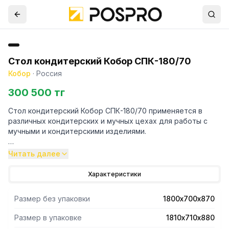
Стол кондитерский Кобор СПК-180/70
Кобор
·
Россия
300 500 тг
Стол кондитерский Кобор СПК-180/70 применяется в
различных кондитерских и мучных цехах для работы с
мучными и кондитерскими изделиями.
- Стол кондитерский состоит из буковой столешницы
Читать далее
толщиной 40 мм и каркаса выполненного из
высококачественной нержавеющей квадратной трубы
Характеристики
40х40 мм.
-Рекомендуемая нагрузка на стол не более 100 кг.
Размер без упаковки
1800х700х870
- Ножки стола регулируются по высоте, что помогает
избежать наклона рабочей поверхности стола.
Размер в упаковке
1810х710х880
- Стол предназначен для размещения в помещении и