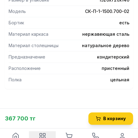
-Столешницаукреплена с внутренней стороны сварным
каркасом, что увеличивает прочность и исключает ее
Модель
СК-П-1-1500.700-02
прогиб.
- Стойки стола изготовлены из нержавеющей стали.
Бортик
есть
- Стол имеет полку, также изготовленную из
нержавеющей стали.
Материал каркаса
нержавеющая сталь
- Ножки стола имеют регулируемые по высоте опоры,
Материал столешницы
натуральное дерево
позволяющие компенсировать неровности пола.
Предназначение
кондитерский
Расположение
пристенный
Полка
цельная
367 700 тг
В корзину