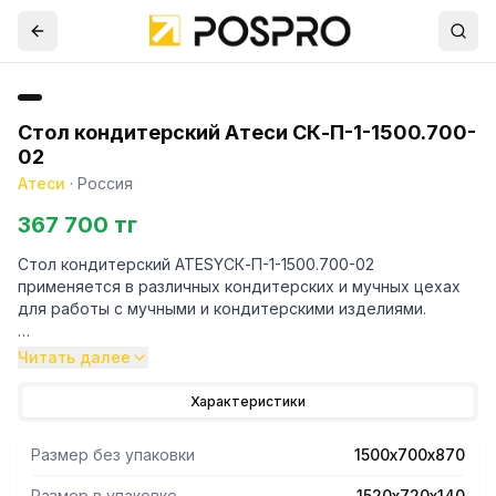
Стол кондитерский Атеси СК-П-1-1500.700-
02
Атеси
·
Россия
367 700 тг
Стол кондитерский ATESYСК-П-1-1500.700-02
применяется в различных кондитерских и мучных цехах
для работы с мучными и кондитерскими изделиями.
-Все кромки столешницы и элементов каркаса имеют
Читать далее
подгиб (фальцовку), что полностью исключает получение
травмы персоналом при сборке, эксплуатации и
Характеристики
санитарной обработке стола.
-Клееная из калиброванных брусков столешница не
Размер без упаковки
1500х700х870
подвержена короблению, что обеспечивает
долговечность и высокие эксплуатационные свойства.
Размер в упаковке
1520х720х140