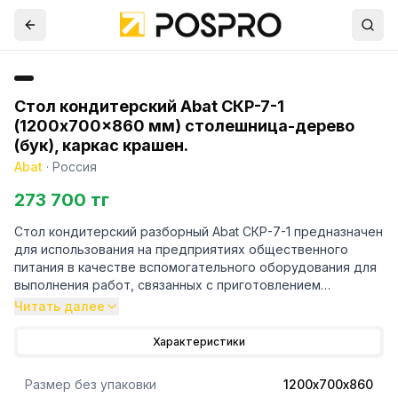
Стол кондитерский Abat СКР-7-1
(1200x700x860 мм) столешница-дерево
(бук), каркас крашен.
Abat
·
Россия
273 700 тг
Стол кондитерский разборный Abat СКР-7-1 предназначен
для использования на предприятиях общественного
питания в качестве вспомогательного оборудования для
выполнения работ, связанных с приготовлением
кулинарных и мучных изделий. Столешница выполнена из
Читать далее
массива дерева (бук). Каркас из квадратной трубы,
окрашенной порошковой краской выдерживает большие
Характеристики
нагрузки и имеет долгий срок службы. Регулируемые по
высоте ножки с резиновыми вставками. Максимальная
Размер без упаковки
1200х700х860
нагрузка на столешницу 100 кг, на полку - 50 кг.