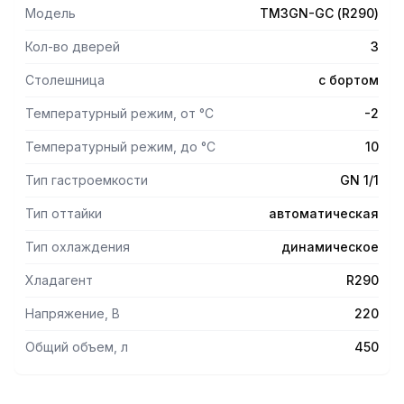
пределы охлаждаемого отсека в агрегатный.
Модель
TM3GN-GС (R290)
Кол-во дверей
3
- Высокоэффективный агрегат представляет собой
двухуровневую модульную конструкцию, полностью
Столешница
с бортом
выдвигаемую для удобства обслуживания.
Температурный режим, от °С
-2
- Электронный блок управления позволяет точно задать
Температурный режим, до °С
10
необходимую температуру, контролировать ее
поддержание, управлять настройками, при
Тип гастроемкости
GN 1/1
необходимости - диагностировать холодильную систему.
- Стандартизированные габаритные размеры столов
Тип оттайки
автоматическая
позволяют встроить их в единые производственные
линии предприятий торговли и общепита.
Тип охлаждения
динамическое
- Радиусный изгиб фронтального края столешницы
обеспечивает безопасность работы персонала,
Хладагент
R290
гигиеничность и привлекательный внешний вид столов.
Напряжение, В
220
- Двери имеют эластичный уплотнитель из ПВХ с
магнитной вставкой. а ножки регулируются по высоте.
Общий объем, л
450