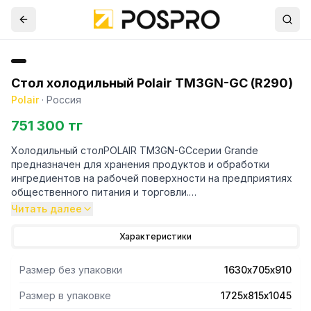
Стол холодильный Polair TM3GN-GС (R290)
Polair
·
Россия
751 300 тг
Холодильный столPOLAIR TM3GN-GCсерии Grande
предназначен для хранения продуктов и обработки
ингредиентов на рабочей поверхности на предприятиях
общественного питания и торговли.
Читать далее
- Изготовленизнержавеющей стали– снаружи (за
исключением задней стенки) и изнутри.
Характеристики
- Конструкция корпуса без пустот и зазоров позволяет
Размер без упаковки
1630х705х910
все охлаждаемое пространство использовать для
хранения продуктов.
Размер в упаковке
1725х815х1045
- Все элементы холодильной системы вынесены за