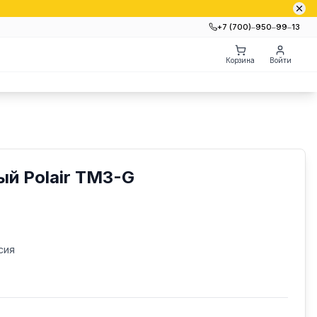
+7 (700)‒950‒99‒13
Корзина
Войти
й Polair TM3-G
сия