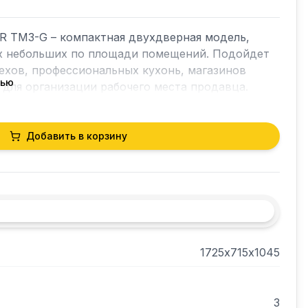
R TM3-G – компактная двухдверная модель, 
х небольших по площади помещений. Подойдет 
хов, профессиональных кухонь, магазинов 
тью
 для организации рабочего места продавца. 
аф и рабочий стол.

Добавить в корзину
о использовать для хранения продуктов.

регатный.

1725х715х1045
 полностью выдвигаемую для удобства 
3