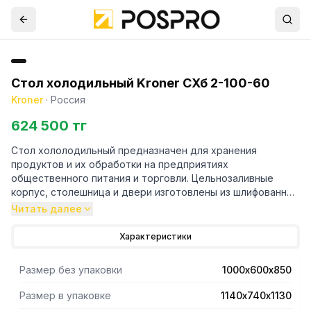
Стол холодильный Kroner СХб 2-100-60
Kroner
·
Россия
624 500 тг
Стол хололодильный предназначен для хранения
продуктов и их обработки на предприятиях
общественного питания и торговли. Цельнозаливные
корпус, столешница и двери изготовлены из шлифованной
нержавеющей стали и обеспечивают механическую
Читать далее
прочность, отличную термоизоляцию и
продолжительный срок эксплуатации изделия
Характеристики
(долговечность).
Размер без упаковки
1000х600х850
Размер в упаковке
1140х740х1130