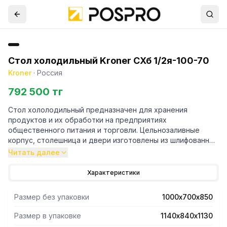
Стол холодильный Kroner СХб 1/2я-100-70
Kroner
·
Россия
792 500 тг
Стол хололодильный предназначен для хранения
продуктов и их обработки на предприятиях
общественного питания и торговли. Цельнозаливные
корпус, столешница и двери изготовлены из шлифованной
нержавеющей стали и обеспечивают механическую
Читать далее
прочность, отличную термоизоляцию и
продолжительный срок эксплуатации изделия
Характеристики
(долговечность).
Размер без упаковки
1000х700х850
Размер в упаковке
1140х840х1130