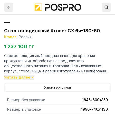
Стол холодильный Kroner СХ 6я-180-60
Kroner
·
Россия
1 237 100 тг
Стол хололодильный предназначен для хранения
продуктов и их обработки на предприятиях
общественного питания и торговли. Цельнозаливные
корпус, столешница и двери изготовлены из шлифованной
нержавеющей стали и обеспечивают механическую
Читать далее
прочность, отличную термоизоляцию и
продолжительный срок эксплуатации изделия
Характеристики
(долговечность).
Размер без упаковки
1845х600х850
Размер в упаковке
1990х740х1130