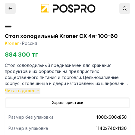
Стол холодильный Kroner СХ 4я-100-60
Kroner
·
Россия
884 300 тг
Стол хололодильный предназначен для хранения
продуктов и их обработки на предприятиях
общественного питания и торговли. Цельнозаливные
корпус, столешница и двери изготовлены из шлифованной
нержавеющей стали и обеспечивают механическую
Читать далее
прочность, отличную термоизоляцию и
продолжительный срок эксплуатации изделия
Характеристики
(долговечность).
Размер без упаковки
1000х600х850
Размер в упаковке
1140х740х1130