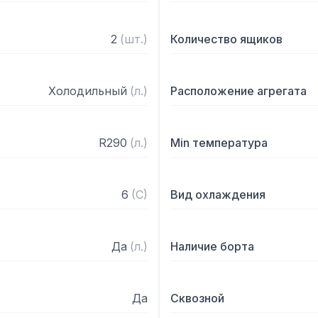
2
(
шт.
)
Количество ящиков
Холодильный
(
л.
)
Расположение агрегата
R290
(
л.
)
Min температура
6
(
C
)
Вид охлаждения
Да
(
л.
)
Наличие борта
Да
Сквозной