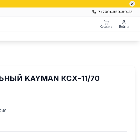
+7 (700)‒950‒99‒13
Корзина
Войти
НЫЙ KAYMAN КСХ-11/70
сия