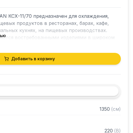
N КСХ-11/70 предназначен для охлаждения, 
щевых продуктов в ресторанах, барах, кафе, 
альных кухнях, на пищевых производствах. 
тью
яются востребованными изделиями в широком 
орудования для общепита.

Добавить в корзину
енными теплопритоками

ронный блок

ция: дверь
1350
(
см
)
220
(
В
)