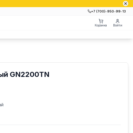
+7 (700)‒950‒99‒13
Корзина
Войти
ный GN2200TN
ай