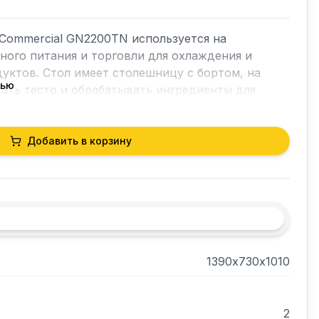
 Commercial GN2200TN используется на 
ого питания и торговли для охлаждения и 
уктов. Стол имеет столешницу с бортом, на 
тью
ть тесто и обрабатывать ингредиенты для 
амеру. Внутренний размер камеры 795х580х560 
ения гастроемкостей GN1/1. Гастроемкости в 
Добавить в корзину
, электронным термостатом с цифровым 
ложение агрегата.

выполнен из нержавеющей стали. Толщина 
нт R600a.
1390х730х1010
2