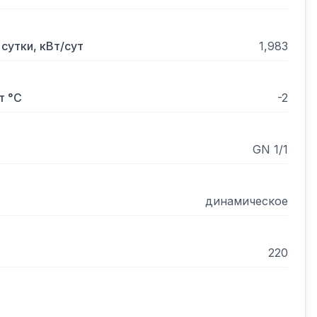
сутки, кВт/сут
1,983
т °С
-2
GN 1/1
динамическое
220