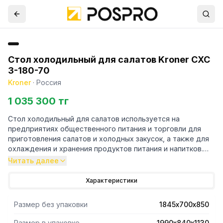
Стол холодильный для салатов Kroner СХС
3-180-70
Kroner
·
Россия
1 035 300 тг
Стол холодильный для салатов используется на
предприятиях общественного питания и торговли для
приготовления салатов и холодных закусок, а также для
охлаждения и хранения продуктов питания и напитков.
Благодаря размещению гастроемкостей в специальной
Читать далее
нишше столешницы (встроены в полотно столешницы),
все охлажденные ингридиенты находятся у повара под
Характеристики
рукой. Цельнозаливные корпус, столешница и двери
изготовлены из шлифованной нержавеющей стали и
Размер без упаковки
1845х700х850
обеспечивают механическую прочность, отличную
термоизоляцию и продолжительный срок эксплуатации
Размер в упаковке
1990х840х1130