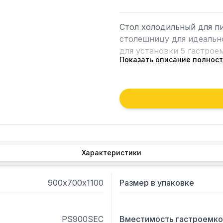
Стол холодильный для п
столешницу для идеально
для установки 5 гастрое
Показать описание полнос
различные соусы и начин
стали.

Камера внутри — из алюм
камеры 850х595х456 позв
гасстроемкость GN1/1. С
Компактный размер позво
Гастроемкости в комплек
Характеристики
900х700х1100
Размер в упаковке
PS900SEC
Вместимость гастроемко