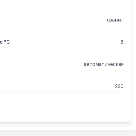
гранит
о °С
8
автоматическая
220