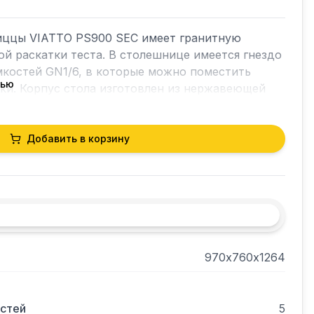
иццы VIATTO PS900 SEC имеет гранитную 
й раскатки теста. В столешнице имеется гнездо 
мкостей GN1/6, в которые можно поместить 
тью
ки. Корпус стола изготовлен из нержавеющей 
иния. Внутренний объем — 285 л. Размер 
оляет разместить на каждой полке 
Добавить в корзину
тол имеет нижнее расположение агрегата. 
ляет разместить стол на небольшой кухне.

т не входят.
970х760х1264
стей
5