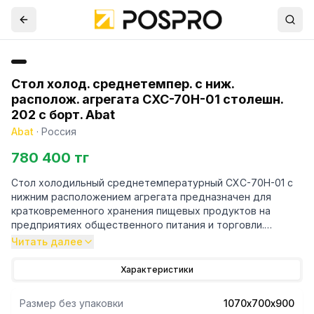
Стол холод. среднетемпер. с ниж.
располож. агрегата СХС-70Н-01 столешн.
202 с борт. Abat
Abat
·
Россия
780 400 тг
Стол холодильный среднетемпературный СХС-70Н-01 с
нижним расположением агрегата предназначен для
кратковременного хранения пищевых продуктов на
предприятиях общественного питания и торговли.
- рациональное использование рабочего пространства
Читать далее
кухни за счет совмещения в одном изделии функции
холодильного шкафа и рабочего стола
Характеристики
- климатический класс изделия - 5
- поверхность стола - ровная неохлаждаемая
Размер без упаковки
1070х700х900
поверхность без борта