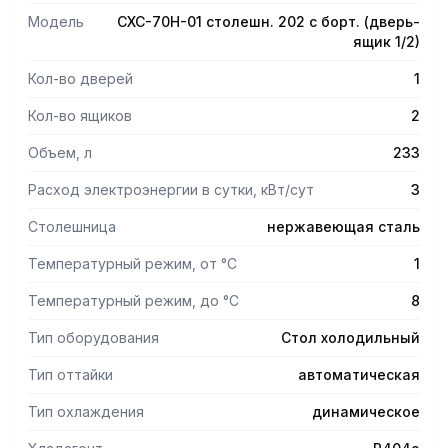
- толщина стенок 60 мм
Модель
СХС-70Н-01 столешн. 202 с борт. (дверь-
- холодильный агрегат расположен снизу, выдвижной для
ящик 1/2)
удобства обслуживания
- хладагент - R404a
Кол-во дверей
1
- электронный блок управления с возможностью
регулирования и поддерживания необходимой
Кол-во ящиков
2
температуры;
- динамическое охлаждение - воздухоохладитель с
Объем, л
233
вентилятором для равномерного распределение
Расход электроэнергии в сутки, кВт/сут
3
температуры внутри полезного объема;
- температура внутри охлаждаемого объема стола +1...+8
Столешница
нержавеющая сталь
°C
- работа при температуре окружающей среды до +42 °C,
Температурный режим, от °С
1
относительной влажности от 40 до 70%
- цельнозаливной пенополиуретаном корпус
Температурный режим, до °С
8
- автоматическая оттайка
- 2 секции - две распашные двери с доводчиком
Тип оборудования
Стол холодильный
- две регулируемые по высоте полки-решетка размером
GN 1/1
Тип оттайки
автоматическая
- уплотнитель с магнитной вставкой на дверях для
Тип охлаждения
динамическое
обеспечения полной теплоизоляции
- передняя и задняя стенки легкосъемные