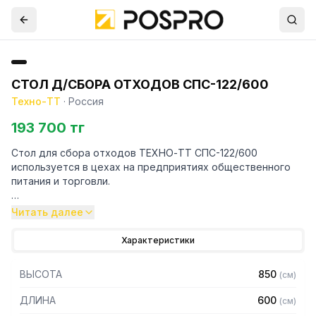
СТОЛ Д/СБОРА ОТХОДОВ СПС-122/600
Техно-ТТ
·
Россия
193 700 тг
Стол для сбора отходов ТЕХНО-ТТ СПС-122/600
используется в цехах на предприятиях общественного
питания и торговли.
Особенности:
Читать далее
— Без борта
Характеристики
— Столешница из нержавеющей стали AISI 304 толщиной
0,8 мм
ВЫСОТА
850
(
см
)
— Каркас разборный из трубы нержавеющей стали AISI
304 толщиной 1,2 мм
ДЛИНА
600
(
см
)
— Обвязка из трубы нержавеющей стали марки AISI 430