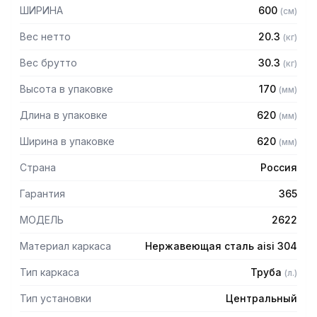
толщиной 1,2 мм
ШИРИНА
600
(
см
)
— Отверстие диам. 180 мм в центре
— Регулируемые опоры
Вес нетто
20.3
(
кг
)
— Стол поставляется в разобранном виде
Вес брутто
30.3
(
кг
)
Высота в упаковке
170
(
мм
)
Длина в упаковке
620
(
мм
)
Ширина в упаковке
620
(
мм
)
Страна
Россия
Гарантия
365
МОДЕЛЬ
2622
Материал каркаса
Нержавеющая сталь aisi 304
Тип каркаса
Труба
(
л.
)
Тип установки
Центральный