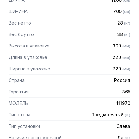
(
см
)
нержавеющей стали марки AISI 304 толщиной 1 мм
— Столешница из нержавеющей стали марки AISI 304
ШИРИНА
700
(
см
)
толщиной 1,0 мм
— Каркас разборный из трубы 40х40 мм нержавеющей
Вес нетто
28
(
кг
)
стали марки AISI 430 толщиной 1,2 мм
— Полка из нержавеющей стали марки AISI 304 толщиной
Вес брутто
38
(
кг
)
0,8 мм
Высота в упаковке
300
(
мм
)
— Крепление к посудомоечной машине слева
— Регулируемые опоры
Длина в упаковке
1220
(
мм
)
— Стол поставляется в разобранном виде
Ширина в упаковке
720
(
мм
)
Страна
Россия
Гарантия
365
МОДЕЛЬ
111970
Тип стола
Предмоечный
(
л.
)
Тип установки
Слева
Наличие ванны моечной
Да
(
л.
)