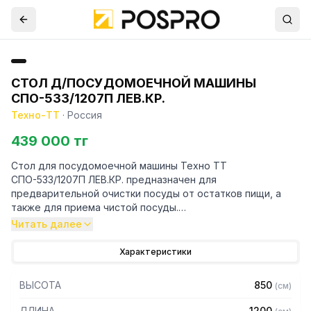
СТОЛ Д/ПОСУДОМОЕЧНОЙ МАШИНЫ
СПО-533/1207П ЛЕВ.КР.
Техно-ТТ
·
Россия
439 000 тг
Стол для посудомоечной машины Техно ТТ
СПО-533/1207П ЛЕВ.КР. предназначен для
предварительной очистки посуды от остатков пищи, а
также для приема чистой посуды.
Читать далее
Особенности:
Характеристики
— Стол приставной к посудомоечной машине с бортом
высотой 70мм и отверстием под отходы диаметром
ВЫСОТА
850
(
см
)
180мм расположенным справа
— Цельнотянутая емкостью 500х400х250 мм из
ДЛИНА
1200