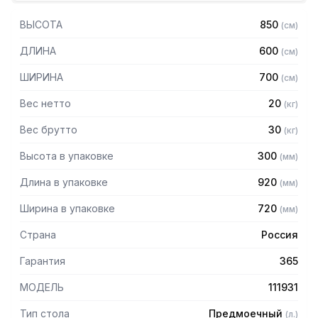
— Стол приставной к посудомоечной машине с бортом
высотой 70 мм
ВЫСОТА
850
(
см
)
— Цельнотянутая емкость размером 370х430х180 мм из
нержавеющей стали марки AISI 304 толщиной 1 мм
ДЛИНА
600
(
см
)
— Столешница из нержавеющей стали марки AISI 304
толщиной 1,0 мм
ШИРИНА
700
(
см
)
— Каркас разборный из трубы 40х40 мм нержавеющей
стали марки AISI 304 толщиной 1,2 мм
Вес нетто
20
(
кг
)
— Обвязка из трубы 40х20 мм нержавеющей стали марки
AISI 304 толщиной 1,2 мм
Вес брутто
30
(
кг
)
— Крепление к посудомоечной машине слева
Высота в упаковке
300
(
мм
)
— Регулируемые опоры
— Стол поставляется в разобранном виде
Длина в упаковке
920
(
мм
)
Ширина в упаковке
720
(
мм
)
Страна
Россия
Гарантия
365
МОДЕЛЬ
111931
Тип стола
Предмоечный
(
л.
)