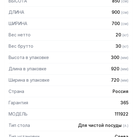
ВЫСОТА
850
(
см
)
— Столешница из нержавеющей стали марки AISI 304
толщиной 1,0 мм
ДЛИНА
900
(
см
)
— Каркас разборный из трубы 40х40 мм нержавеющей
стали марки AISI 430 толщиной 1,2 мм
ШИРИНА
700
(
см
)
— Полка из нержавеющей стали марки AISI 304 толщиной
0,8 мм
Вес нетто
20
(
кг
)
— Крепление к посудомоечной машине слева
— Регулируемые опоры
Вес брутто
30
(
кг
)
— Стол поставляется в разобранном виде
Высота в упаковке
300
(
мм
)
Длина в упаковке
920
(
мм
)
Ширина в упаковке
720
(
мм
)
Страна
Россия
Гарантия
365
МОДЕЛЬ
111922
Тип стола
Для чистой посуды
(
л.
)
Тип установки
Слева