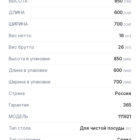
ВЫСОТА
850
(
см
)
— Столешница из нержавеющей стали марки AISI 304
толщиной 1,0 мм
ДЛИНА
600
(
см
)
— Каркас разборный из трубы 40х40 мм нержавеющей
стали марки AISI 430 толщиной 1,2 мм
ШИРИНА
700
(
см
)
— Полка из нержавеющей стали марки AISI 304 толщиной
0,8 мм
Вес нетто
16
(
кг
)
— Крепление к посудомоечной машине слева
— Регулируемые опоры
Вес брутто
26
(
кг
)
— Стол поставляется в разобранном виде
Высота в упаковке
850
(
мм
)
Длина в упаковке
600
(
мм
)
Ширина в упаковке
700
(
мм
)
Страна
Россия
Гарантия
365
МОДЕЛЬ
111921
Тип стола
Для чистой посуды
(
л.
)
Тип установки
Слева