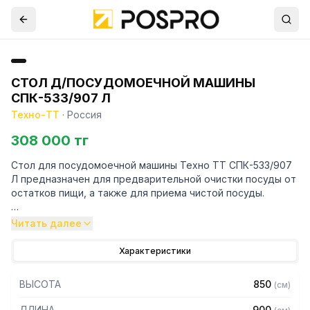
СТОЛ Д/ПОСУДОМОЕЧНОЙ МАШИНЫ
СПК-533/907 Л
Техно-ТТ
·
Россия
308 000 тг
Стол для посудомоечной машины Техно ТТ СПК-533/907
Л предназначен для предварительной очистки посуды от
остатков пищи, а также для приема чистой посуды.
Особенности:
Читать далее
— Стол навесной с бортом высотой 70 мм для
Характеристики
посудомоечной машины Apach
— Цельнотянутая емкость размером 500х400х250 мм из
ВЫСОТА
850
(
см
)
нержавеющей стали марки AISI 304 толщиной 1 мм
расположена слева, крепление слева
ДЛИНА
900