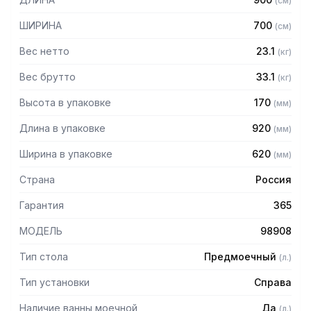
(
см
)
— Столешница из нержавеющей стали марки AISI 304
толщиной 1 мм
ШИРИНА
700
(
см
)
— Каркас разборный из трубы 40х40 мм нержавеющей
стали марки AISI 430 толщиной 1,2 мм
Вес нетто
23.1
(
кг
)
— Полка из нержавеющей стали марки AISI 430 толщиной
0,8 мм
Вес брутто
33.1
(
кг
)
— Регулируемые опоры
Высота в упаковке
170
(
мм
)
— Стол поставляется в собранном виде.
Длина в упаковке
920
(
мм
)
Ширина в упаковке
620
(
мм
)
Страна
Россия
Гарантия
365
МОДЕЛЬ
98908
Тип стола
Предмоечный
(
л.
)
Тип установки
Справа
Наличие ванны моечной
Да
(
л.
)