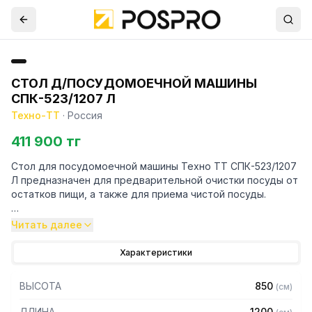
СТОЛ Д/ПОСУДОМОЕЧНОЙ МАШИНЫ
СПК-523/1207 Л
Техно-ТТ
·
Россия
411 900 тг
Стол для посудомоечной машины Техно ТТ СПК-523/1207
Л предназначен для предварительной очистки посуды от
остатков пищи, а также для приема чистой посуды.
Особенности:
Читать далее
— Стол навесной с бортом высотой 70 мм для
Характеристики
посудомоечной машины Apach
— Цельнотянутая емкость размером 500х400х250 мм из
ВЫСОТА
850
(
см
)
нержавеющей стали марки AISI 304 толщиной 1 мм
расположена слева, крепление слева
ДЛИНА
1200