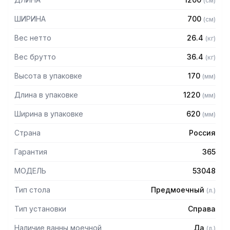
(
см
)
— Столешница из нержавеющей стали марки AISI 304
толщиной 1 мм
ШИРИНА
700
(
см
)
— Каркас разборный из трубы 40х40 мм нержавеющей
стали марки AISI 304 толщиной 1,2 мм
Вес нетто
26.4
(
кг
)
— Полка из нержавеющей стали марки AISI 430 толщиной
0,8 мм
Вес брутто
36.4
(
кг
)
— Регулируемые опоры
Высота в упаковке
170
(
мм
)
— Стол поставляется в собранном виде.
Длина в упаковке
1220
(
мм
)
Ширина в упаковке
620
(
мм
)
Страна
Россия
Гарантия
365
МОДЕЛЬ
53048
Тип стола
Предмоечный
(
л.
)
Тип установки
Справа
Наличие ванны моечной
Да
(
л.
)