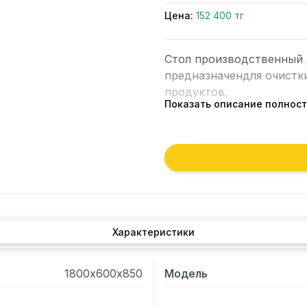
Цена:
152 400 тг
Стол производственный 
предназначендля очистк
продуктов.

Показать описание полнос
 -Толщина металла стола - 0,8 мм.

 - Стол без полки с обвязкойс 3х сторон и имеет ножки-уголок.

 - В столешнице имеется отверстиедля сбора отходов диаметром 200/200 
мм. Под стол помещается
- Подложка столешницы 
изделию дополнительную 
столешница из нержаве
Характеристики
1800х600х850
Модель