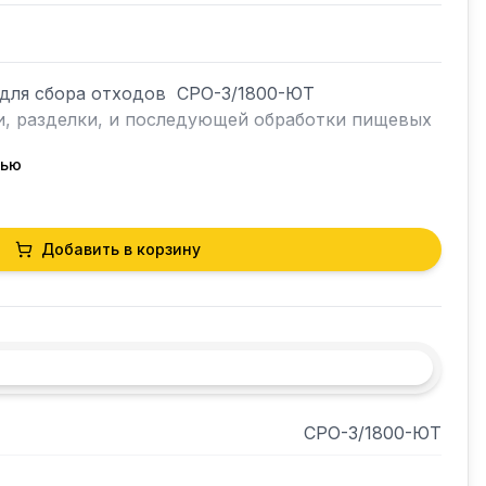
для сбора отходов  СРО-3/1800-ЮТ 
и, разделки, и последующей обработки пищевых 
тью
Добавить в корзину
 бак или ёмкость для сбора отходов.

изготовлена из ламинированного ДСП, придавая 
прочность,каркас из оцинкованной стали, 
ющейстали.
СРО-3/1800-ЮТ