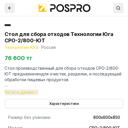
Стол для сбора отходов Технологии Юга
СРО-2/800-ЮТ
Технологии Юга
·
Россия
76 600 тг
Стол производственный для сбора отходов СРО-2/800-
ЮТ предназначендля очистки, разделки, и последующей
обработки пищевых продуктов.
-Толщина металла стола - 0,8 мм.
Читать далее
- Стол без полки с обвязкойс 3х сторон и имеет ножки-
уголок.
Характеристики
- В столешнице имеется отверстиедля сбора отходов
диаметром 200/200 мм. Под стол помещается бак или
Размер без упаковки
800х600х850
ёмкость для сбора отходов.
- Подложка столешницы изготовлена из ламинированного
Модель
СРО-2/800-ЮТ