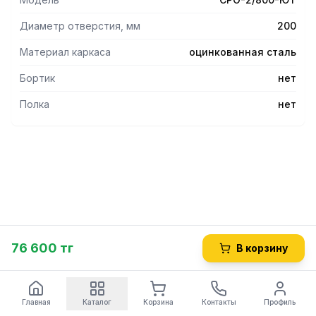
ДСП, придавая изделию дополнительную
прочность,каркас из оцинкованной стали, столешница из
Диаметр отверстия, мм
200
нержавеющейстали.
Материал каркаса
оцинкованная сталь
Бортик
нет
Полка
нет
76 600 тг
В корзину
Главная
Каталог
Корзина
Контакты
Профиль