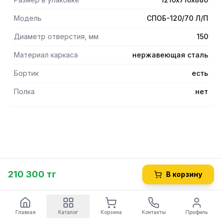
предотвращающий попадание брызг на стену, а
столешница из нержавеющей стали aisi 430 усилена
Модель
СПОБ-120/70 Л/П
листом ЛДСП толщиной 16 мм.
- Стол имеет специальное отверстие (150 мм), под
Диаметр отверстия, мм
150
которым помещают емкость для сбора отходов.
- Ножки оснащены регулируемыми по высоте опорами.
Материал каркаса
нержавеющая сталь
Бортик
есть
Полка
нет
210 300 тг
В корзину
Главная
Каталог
Корзина
Контакты
Профиль