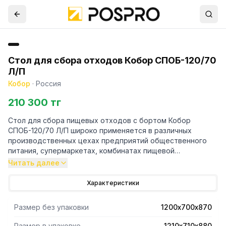
Стол для сбора отходов Кобор СПОБ-120/70
Л/П
Кобор
·
Россия
210 300 тг
Стол для сбора пищевых отходов с бортом Кобор
СПОБ-120/70 Л/П широко применяется в различных
производственных цехах предприятий общественного
питания, супермаркетах, комбинатах пищевой
промышленности для разделывания и обработки
Читать далее
пищевых продуктов, а также в качестве вспомогательной
поверхности для кухонного оборудования.
Характеристики
- Каркас стола состоит из ножек, выполненных из
Размер без упаковки
1200х700х870
нержавеющей квадратной трубы 40х40 мм.
- Также стол имеет на столешнице борт высотой 40 мм
Размер в упаковке
1210х710х880