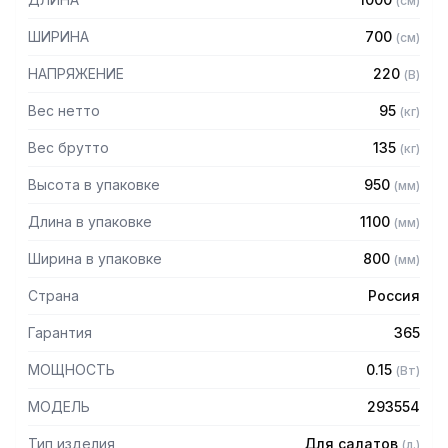
(
см
)
— Материал столешницы: нержавеющая сталь
— Толщина теплоизоляции: 50 мм
ШИРИНА
700
(
см
)
— Оттайка: автоматическая
— Панель управления: электронная
НАПРЯЖЕНИЕ
220
(
В
)
— Вместимость: 5 x GN1/3
— Толщина столешницы: 50 мм
Вес нетто
95
(
кг
)
Вес брутто
135
(
кг
)
Высота в упаковке
950
(
мм
)
Длина в упаковке
1100
(
мм
)
Ширина в упаковке
800
(
мм
)
Страна
Россия
Гарантия
365
МОЩНОСТЬ
0.15
(
Вт
)
МОДЕЛЬ
293554
Тип изделия
Для салатов
(
л.
)