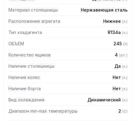
Материал столешницы
Нержавеющая сталь
Расположение агрегата
Нижнее
(
л.
)
Тип хладагента
R134a
(
л.
)
ОБЪЕМ
245
(
л
)
Количество ящиков
4
(
шт.
)
Наличие столешницы
Да
(
л.
)
Наличие колес
Нет
(
л.
)
Наличие борта
Нет
(
л.
)
Вид охлаждения
Динамический
(
л.
)
Диапазон min-max температуры
2
(
C
)