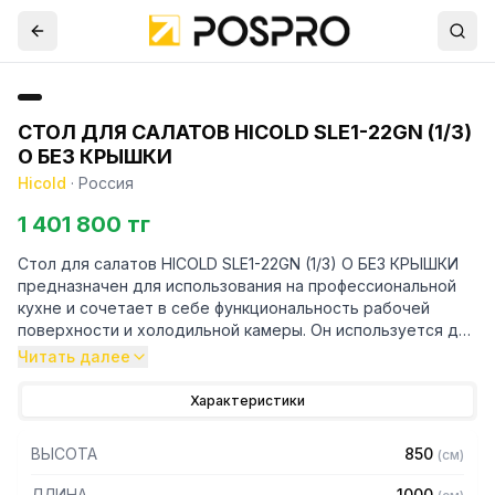
СТОЛ ДЛЯ САЛАТОВ HICOLD SLE1-22GN (1/3)
О БЕЗ КРЫШКИ
Hicold
·
Россия
1 401 800 тг
Стол для салатов HICOLD SLE1-22GN (1/3) О БЕЗ КРЫШКИ
предназначен для использования на профессиональной
кухне и сочетает в себе функциональность рабочей
поверхности и холодильной камеры. Он используется для
приготовления салатов, бутербродов и суши.
Читать далее
Конструкция стола включает в себя столешницу и
двухсекционную холодильную камеру.
Характеристики
Технические характеристики:
ВЫСОТА
850
(
см
)
— Материал корпуса: нержавеющая сталь
ДЛИНА
1000