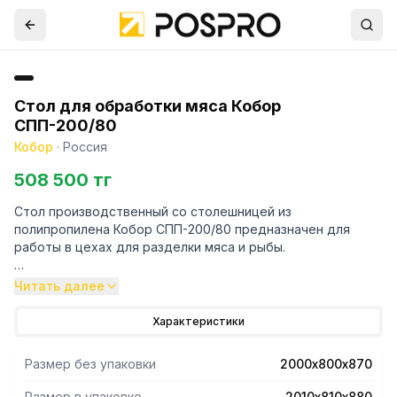
Стол для обработки мяса Кобор
СПП-200/80
Кобор
·
Россия
508 500 тг
Стол производственный со столешницей из
полипропилена Кобор СПП-200/80 предназначен для
работы в цехах для разделки мяса и рыбы.
- Полипропиленовая столешница толщиной 20 мм.
Читать далее
- Каркас стола состоит из ножек, выполненных из
нержавеющей квадратной трубы 40х40 мм.
Характеристики
- Рекомендуемая нагрузка на стол не более 100 кг.
- Стол без борта устанавливаются в центре кухонного
Размер без упаковки
2000х800х870
помещения и предназначен для четырехстороннего
доступа к рабочей поверхности.
Размер в упаковке
2010х810х880