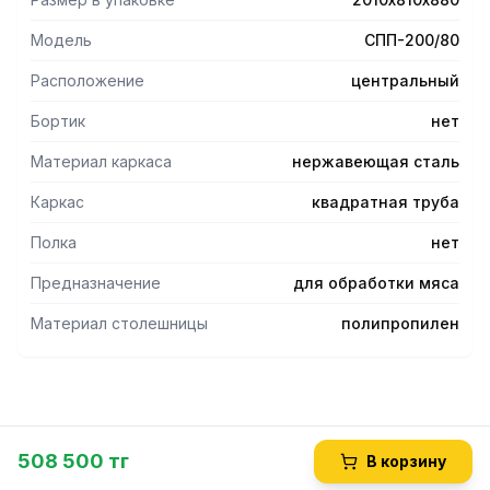
- Ножки стола имеют регулируемые по высоте опоры,
позволяющие устранять неровности пола.
Модель
СПП-200/80
Расположение
центральный
Бортик
нет
Материал каркаса
нержавеющая сталь
Каркас
квадратная труба
Полка
нет
Предназначение
для обработки мяса
Материал столешницы
полипропилен
508 500 тг
В корзину