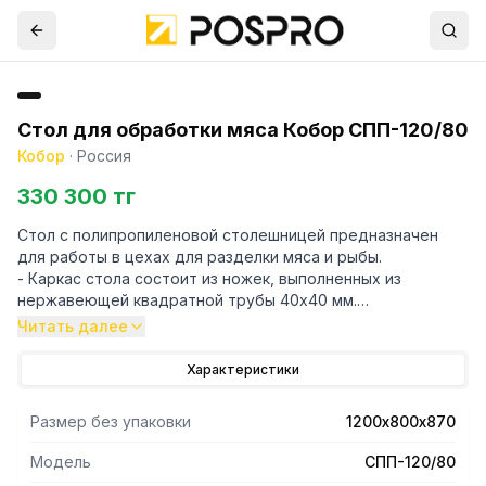
Стол для обработки мяса Кобор СПП-120/80
Кобор
·
Россия
330 300 тг
Стол с полипропиленовой столешницей предназначен
для работы в цехах для разделки мяса и рыбы.
- Каркас стола состоит из ножек, выполненных из
нержавеющей квадратной трубы 40х40 мм.
- Рекомендуемая нагрузка на стол не более 100 кг.
Читать далее
- Стол без борта устанавливаются в центре кухонного
помещения.
Характеристики
- Ножки стола имеют регулируемые по высоте опоры,
позволяющие устранять неровности пола.
Размер без упаковки
1200х800х870
Модель
СПП-120/80