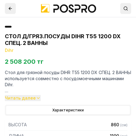
СТОЛ Д/ГРЯЗ.ПОСУДЫ DIHR T55 1200 DX
СПЕЦ. 2 ВАННЫ
Dihr
2 508 200 тг
Стол для грязной посуды DIHR T55 1200 DX СПЕЦ. 2 ВАННЫ
используется совместно с посудомоечными машинами
Dihr.
Особенности:
Читать далее
— Спец. исполнение: 1200х730х860 мм
Характеристики
— 2 ванны 400х400х250 мм
— Борт
ВЫСОТА
860
(
см
)
— Правый
ДЛИНА
1100