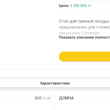
Цена:
2 338 900 тг
Стол для грязной посуд
предназначен для совме
машинами Comenda.

Показать описание полнос
Особенности:

— Боковой стол для загр
— С отверстием для сбор
защиты от брызг

— Для туннельных машин
посуды слева направо и 
Характеристики
— Выполнен из нержаве
850
(
см
)
ДЛИНА