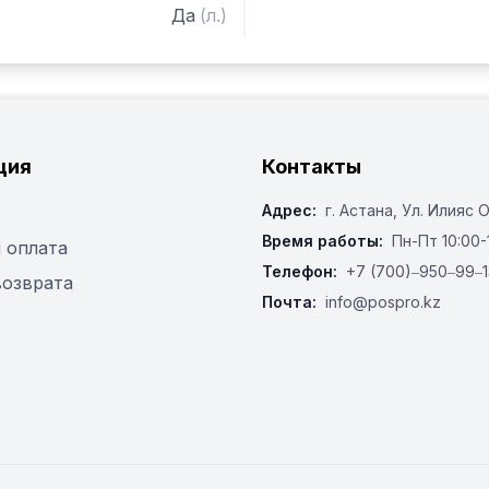
Да
(
л.
)
ция
Контакты
Адрес:
г. Астана, ​Ул. Илияс 
Время работы:
Пн-Пт 10:00-
 оплата
Телефон:
+7 (700)‒950‒99‒1
возврата
Почта:
info@pospro.kz