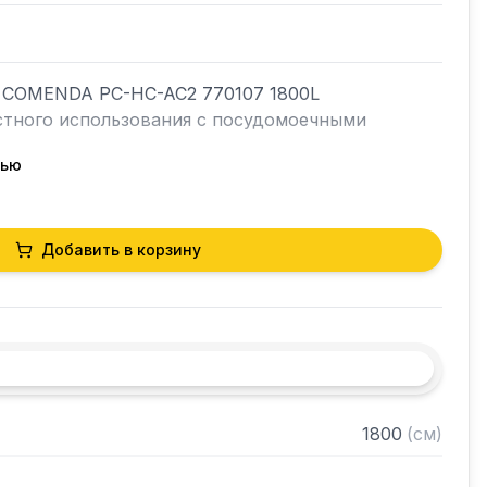
ы COMENDA PC-HC-AC2 770107 1800L 
стного использования с посудомоечными 
тью
узки грязной посуды с левой стороны

Добавить в корзину
а отходов, моечной ванной и бортиком для 
 моделей PC-HC-AC2 с направлением движения 
корзиной 500 x 500 мм

ющей стали
1800
(
см
)