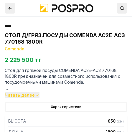
СТОЛ Д/ГРЯЗ.ПОСУДЫ COMENDA AC2E-AC3
770168 1800R
Comenda
2 225 500 тг
Стол для грязной посуды COMENDA AC2E-AC3 770168
1800R предназначен для совместного использования с
посудомоечными машинами Comenda.
Особенности:
Читать далее
— Боковой стол для загрузки грязной посуды с правой
Характеристики
стороны
— С моечной ванной и бортиком для защиты от брызг
ВЫСОТА
850
(
см
)
— Для туннельных машин моделей AC2E - AC3 с
направлением движения посуды справа налево и
ДЛИНА
1800