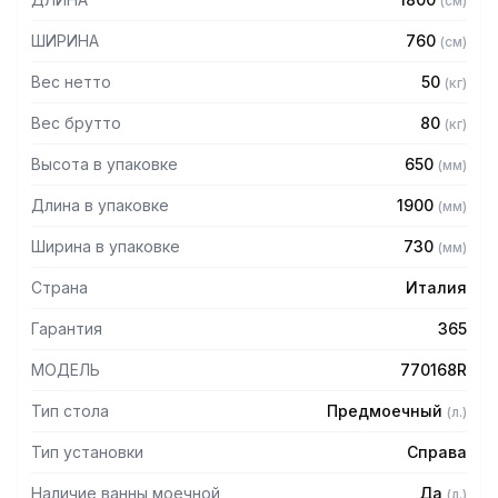
(
см
)
корзиной 500 x 500 мм
— Выполнен из нержавеющей стали
ШИРИНА
760
(
см
)
Вес нетто
50
(
кг
)
Вес брутто
80
(
кг
)
Высота в упаковке
650
(
мм
)
Длина в упаковке
1900
(
мм
)
Ширина в упаковке
730
(
мм
)
Страна
Италия
Гарантия
365
МОДЕЛЬ
770168R
Тип стола
Предмоечный
(
л.
)
Тип установки
Справа
Наличие ванны моечной
Да
(
л.
)