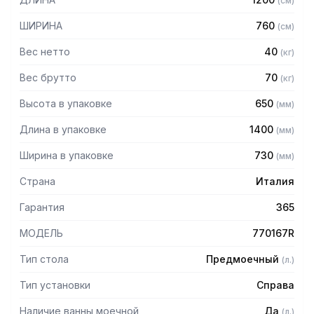
(
см
)
корзиной 500 x 500 мм
— Выполнен из нержавеющей стали
ШИРИНА
760
(
см
)
Вес нетто
40
(
кг
)
Вес брутто
70
(
кг
)
Высота в упаковке
650
(
мм
)
Длина в упаковке
1400
(
мм
)
Ширина в упаковке
730
(
мм
)
Страна
Италия
Гарантия
365
МОДЕЛЬ
770167R
Тип стола
Предмоечный
(
л.
)
Тип установки
Справа
Наличие ванны моечной
Да
(
л.
)