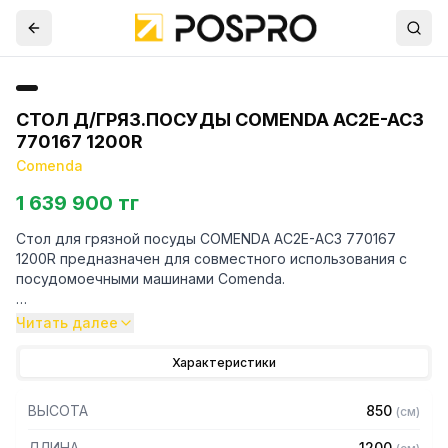
СТОЛ Д/ГРЯЗ.ПОСУДЫ COMENDA AC2E-AC3
770167 1200R
Comenda
1 639 900 тг
Стол для грязной посуды COMENDA AC2E-AC3 770167
1200R предназначен для совместного использования с
посудомоечными машинами Comenda.
Особенности:
Читать далее
— Боковой стол для загрузки грязной посуды с правой
Характеристики
стороны
— С моечной ванной и бортиком для защиты от брызг
ВЫСОТА
850
(
см
)
— Для туннельных машин моделей AC2E - AC3 с
направлением движения посуды справа налево и
ДЛИНА
1200