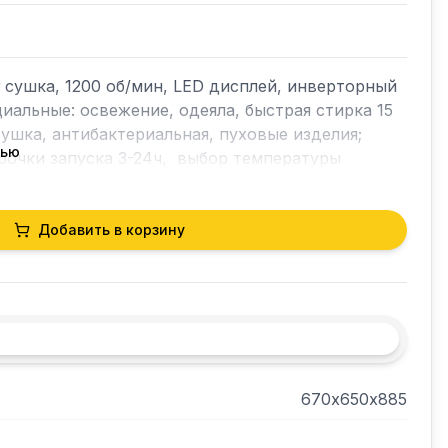
кг сушка, 1200 об/мин, LED дисплей, инверторный 
иальные: освежение, одеяла, быстрая стирка 15 
ушка, антибактериальная, пуховые изделия; 
тью
рочки запуска 3-24ч,  выбор температуры 
овка от детей», уменьшение скорости отжима, 
шки, класс энергоэффективности А+++
Добавить в корзину
670х650х885