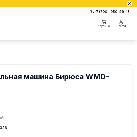
+7 (700)‒950‒99‒13
Корзина
Войти
ильная машина Бирюса WMD-
ай
2026