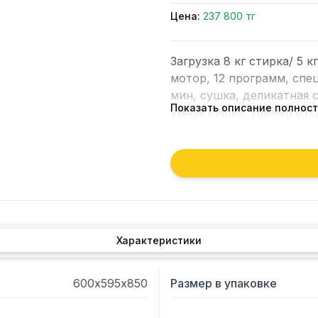
Цена:
237 800 тг
Загрузка 8 кг стирка/ 5 
мотор, 12 программ, спец
мин, сушка, деликатная с
Показать описание полнос
умная сушка, таймер отс
стирки, функция «блокир
выбор интенсивности су
Характеристики
600х595х850
Размер в упаковке