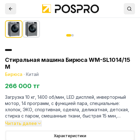
Стиральная машина Бирюса WM-SL1014/15
M
Бирюса
·
Китай
266 000 тг
Загрузка 10 кг, 1400 об/мин, LED дисплей, инверторный
мотор, 14 программ, с функцией пара, специальные:
хлопок, ЭКО, спортивная, одеяла, деликатная, детская,
стирка с паром, смешанные ткани, быстрая 15 мин,
быстрая 42 мин, синтетика, шерсть, предварительная
Читать далее
стирка, интенсивная, ночная стирка, степень загрязнения,
мой цикл; таймер отсрочки запуска до 24ч, выбор
Характеристики