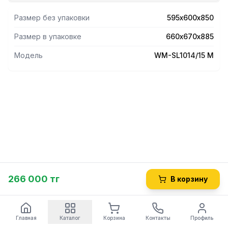
температуры стирки, функция "защита от детей",
отключение звуковых сигналов, дополнительное
Размер без упаковки
595х600х850
полоскание, предотвращение сминания, дозагрузка
белья, уменьшение скорости отжима, класс
Размер в упаковке
660х670х885
энергоэффективности А+++
Модель
WM-SL1014/15 M
266 000 тг
В корзину
Главная
Каталог
Корзина
Контакты
Профиль