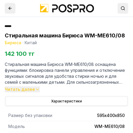
Стиральная машина Бирюса WM-ME610/08
Бирюса
·
Китай
142 100 тг
Стиральная машина Бирюса WM-ME610/08 оснащена
функциями: блокировка панели управления и отключение
звуковых сигналов для удобства стирки ночью и для
семей с маленькими детьми. Для сильнозагрязненных
вещей предусмотрена предварительная стирка. Функция
Читать далее
отсрочки старта даёт возможность запланировать время
стирки с задержкой до 24 часов по заранее выбранной
Характеристики
программе. Режим самоочистки предназначен для
поддержания в чистоте бака и барабана машины, он
Размер без упаковки
595х400х850
позволяет, не используя дополнительные химические
средства, удалить различные частицы, оседающие на
Модель
WM-ME610/08
внутренних поверхностях. Стиральная машина Бирюса