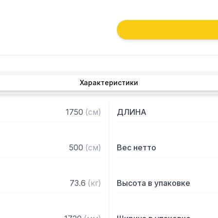
Характеристики
1750
(
см
)
ДЛИНА
500
(
см
)
Вес нетто
73.6
(
кг
)
Высота в упаковке