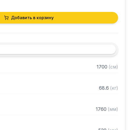
Добавить в корзину
1700
(
см
)
68.6
(
кг
)
1760
(
мм
)