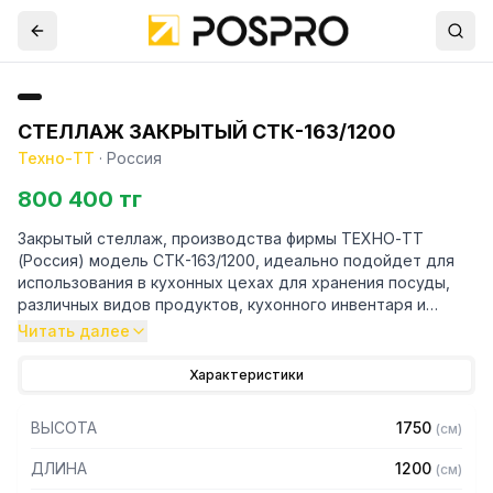
СТЕЛЛАЖ ЗАКРЫТЫЙ СТК-163/1200
Техно-ТТ
·
Россия
800 400 тг
Закрытый стеллаж, производства фирмы ТЕХНО-ТТ
(Россия) модель СТК-163/1200, идеально подойдет для
использования в кухонных цехах для хранения посуды,
различных видов продуктов, кухонного инвентаря и
столовых приборов. Данная модель предназначена для
Читать далее
оптимизации площади рабочего помещения и
комфортного доступа к продуктам и кухонному
Характеристики
инвентарю.
Данная модель предоставляет удобство в
ВЫСОТА
1750
(
см
)
использовании и компактность при размещении. Стеллаж
СТК-163/1200 имеет цельносварную конструкцию,
ДЛИНА
1200
(
см
)
значительно облегчающую транспортировку или