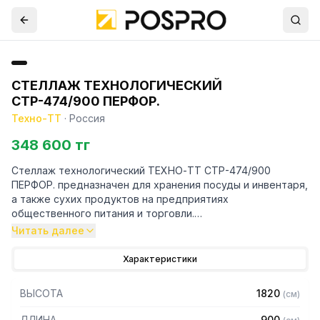
СТЕЛЛАЖ ТЕХНОЛОГИЧЕСКИЙ
СТР-474/900 ПЕРФОР.
Техно-ТТ
·
Россия
348 600 тг
Стеллаж технологический ТЕХНО-ТТ СТР-474/900
ПЕРФОР. предназначен для хранения посуды и инвентаря,
а также сухих продуктов на предприятиях
общественного питания и торговли.
Читать далее
Особенности:
Характеристики
— Стеллаж технологический разборный
— Стойки из уголка 40х40 нержавеющей стали марки AISI
ВЫСОТА
1820
(
см
)
304 толщиной 2 мм
— Четыре перфорированные полки из нержавеющей
ДЛИНА
900