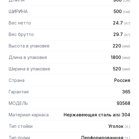
(
см
)
стали марки AISI 304 толщиной 0,8 мм
— Расстояние между полками регулируемое с шагом 50
ШИРИНА
500
(
см
)
мм
— Регулируемые опоры
Вес нетто
24.7
(
кг
)
— Стеллаж поставляется в разобранном виде
Вес брутто
29.7
(
кг
)
Высота в упаковке
220
(
мм
)
Длина в упаковке
1800
(
мм
)
Ширина в упаковке
520
(
мм
)
Страна
Россия
Гарантия
365
МОДЕЛЬ
93568
Материал каркаса
Нержавеющая сталь aisi 304
Тип стойки
Уголок
(
л.
)
Тип полки
Перфорированная
(
л.
)