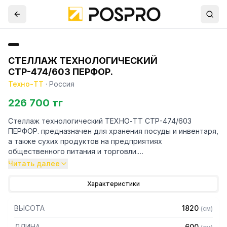
СТЕЛЛАЖ ТЕХНОЛОГИЧЕСКИЙ
СТР-474/603 ПЕРФОР.
Техно-ТТ
·
Россия
226 700 тг
Стеллаж технологический ТЕХНО-ТТ СТР-474/603
ПЕРФОР. предназначен для хранения посуды и инвентаря,
а также сухих продуктов на предприятиях
общественного питания и торговли.
Читать далее
Особенности:
Характеристики
— Стеллаж технологический разборный
— Стойки из уголка 40х40 нержавеющей стали марки AISI
ВЫСОТА
1820
(
см
)
304 толщиной 2 мм
— Четыре перфорированные полки из нержавеющей
ДЛИНА
600