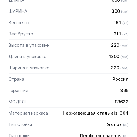
(
см
)
стали марки AISI 304 толщиной 0,8 мм
— Расстояние между полками регулируемое с шагом 50
ШИРИНА
300
(
см
)
мм
— Регулируемые опоры
Вес нетто
16.1
(
кг
)
— Стеллаж поставляется в разобранном виде
Вес брутто
21.1
(
кг
)
Высота в упаковке
220
(
мм
)
Длина в упаковке
1800
(
мм
)
Ширина в упаковке
320
(
мм
)
Страна
Россия
Гарантия
365
МОДЕЛЬ
93632
Материал каркаса
Нержавеющая сталь aisi 304
Тип стойки
Уголок
(
л.
)
Тип полки
Перфорированная
(
л.
)