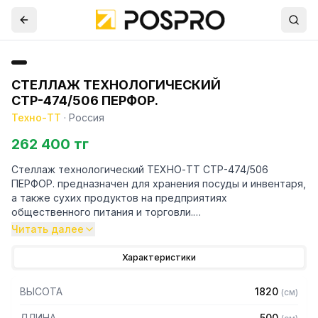
СТЕЛЛАЖ ТЕХНОЛОГИЧЕСКИЙ
СТР-474/506 ПЕРФОР.
Техно-ТТ
·
Россия
262 400 тг
Стеллаж технологический ТЕХНО-ТТ СТР-474/506
ПЕРФОР. предназначен для хранения посуды и инвентаря,
а также сухих продуктов на предприятиях
общественного питания и торговли.
Читать далее
Особенности:
Характеристики
— Стеллаж технологический разборный
— Стойки из уголка 40х40 нержавеющей стали марки AISI
ВЫСОТА
1820
(
см
)
304 толщиной 2 мм
— Четыре перфорированные полки из нержавеющей
ДЛИНА
500