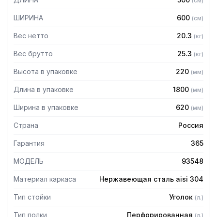
(
см
)
стали марки AISI 304 толщиной 0,8 мм
— Расстояние между полками регулируемое с шагом 50
ШИРИНА
600
(
см
)
мм
— Регулируемые опоры
Вес нетто
20.3
(
кг
)
— Стеллаж поставляется в разобранном виде
Вес брутто
25.3
(
кг
)
Высота в упаковке
220
(
мм
)
Длина в упаковке
1800
(
мм
)
Ширина в упаковке
620
(
мм
)
Страна
Россия
Гарантия
365
МОДЕЛЬ
93548
Материал каркаса
Нержавеющая сталь aisi 304
Тип стойки
Уголок
(
л.
)
Тип полки
Перфорированная
(
л.
)