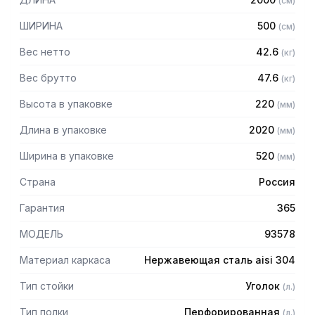
(
см
)
стали марки AISI 304 толщиной 0,8 мм
— Расстояние между полками регулируемое с шагом 50
ШИРИНА
500
(
см
)
мм
— Регулируемые опоры
Вес нетто
42.6
(
кг
)
— Стеллаж поставляется в разобранном виде
Вес брутто
47.6
(
кг
)
Высота в упаковке
220
(
мм
)
Длина в упаковке
2020
(
мм
)
Ширина в упаковке
520
(
мм
)
Страна
Россия
Гарантия
365
МОДЕЛЬ
93578
Материал каркаса
Нержавеющая сталь aisi 304
Тип стойки
Уголок
(
л.
)
Тип полки
Перфорированная
(
л.
)