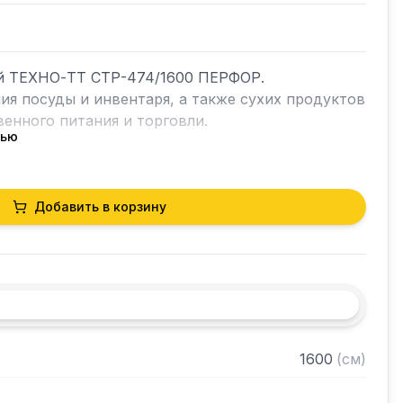
й ТЕХНО-ТТ СТР-474/1600 ПЕРФОР. 
ия посуды и инвентаря, а также сухих продуктов 
енного питания и торговли.

тью
кий разборный

Добавить в корзину
0 нержавеющей стали марки AISI 304 толщиной 
ые полки из нержавеющей стали марки AISI 304 
ками регулируемое с шагом 50 мм

 в разобранном виде
1600
(
см
)