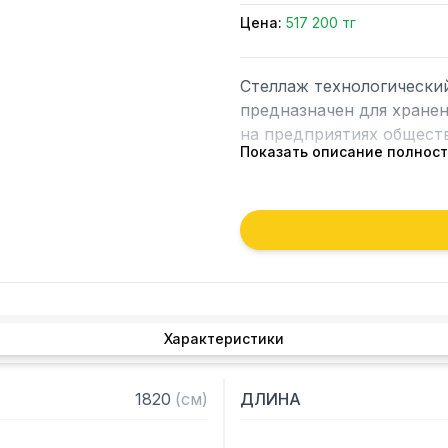
Цена:
517 200 тг
Стеллаж технологически
предназначен для хранен
на предприятиях обществ
Показать описание полнос
Особенности:

— Стеллаж технологичес
— Стойки из уголка 40х4
2 мм

— Четыре перфорированн
толщиной 0,8 мм

Характеристики
— Расстояние между пол
— Регулируемые опоры

— Стеллаж поставляется
1820
(
см
)
ДЛИНА