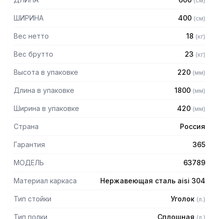
(
см
)
AISI 304 толщиной 0,8 мм
— Расстояние между полками регулируемое с шагом 50
ШИРИНА
400
(
см
)
мм
— Регулируемые опоры
Вес нетто
18
(
кг
)
— Стеллаж поставляется в разобранном виде
Вес брутто
23
(
кг
)
Высота в упаковке
220
(
мм
)
Длина в упаковке
1800
(
мм
)
Ширина в упаковке
420
(
мм
)
Страна
Россия
Гарантия
365
МОДЕЛЬ
63789
Материал каркаса
Нержавеющая сталь aisi 304
Тип стойки
Уголок
(
л.
)
Тип полки
Сплошная
(
л.
)