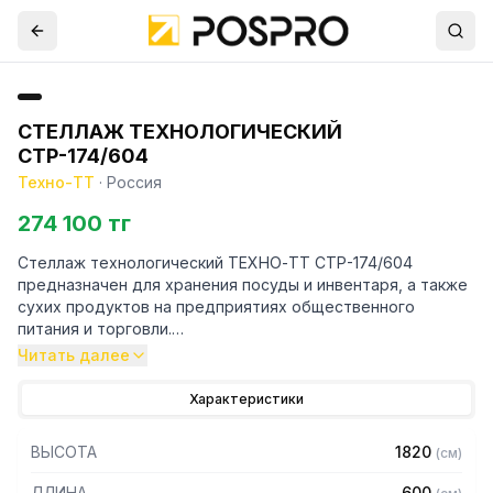
СТЕЛЛАЖ ТЕХНОЛОГИЧЕСКИЙ
СТР-174/604
Техно-ТТ
·
Россия
274 100 тг
Стеллаж технологический ТЕХНО-ТТ СТР-174/604
предназначен для хранения посуды и инвентаря, а также
сухих продуктов на предприятиях общественного
питания и торговли.
Читать далее
Особенности:
Характеристики
— Стеллаж технологический разборный
— Стойки из уголка 40х40 нержавеющей стали марки AISI
ВЫСОТА
1820
(
см
)
304 толщиной 2 мм
— Четыре сплошные полки из нержавеющей стали марки
ДЛИНА
600