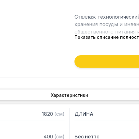
Стеллаж технологически
хранения посуды и инвен
общественного питания и
Показать описание полнос
Особенности:

— Стеллаж технологичес
— Стойки из уголка 40х4
2 мм

— Четыре сплошные полк
толщиной 0,8 мм

Характеристики
— Расстояние между пол
— Регулируемые опоры

— Стеллаж поставляется
1820
(
см
)
ДЛИНА
400
(
см
)
Вес нетто