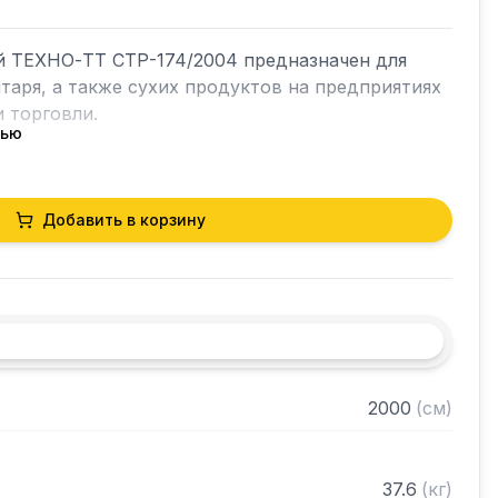
й ТЕХНО-ТТ СТР-174/2004 предназначен для 
таря, а также сухих продуктов на предприятиях 
 торговли.

тью
кий разборный

Добавить в корзину
0 нержавеющей стали марки AISI 304 толщиной 
и из нержавеющей стали марки AISI 304 
ками регулируемое с шагом 50 мм

 в разобранном виде
2000
(
см
)
37.6
(
кг
)