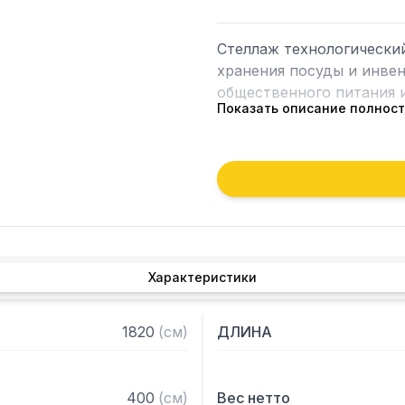
Стеллаж технологически
хранения посуды и инвен
общественного питания и
Показать описание полнос
Особенности:

— Стеллаж технологичес
— Стойки из уголка 40х4
2 мм

— Четыре сплошные полк
толщиной 0,8 мм

Характеристики
— Расстояние между пол
— Регулируемые опоры

— Стеллаж поставляется
1820
(
см
)
ДЛИНА
400
(
см
)
Вес нетто