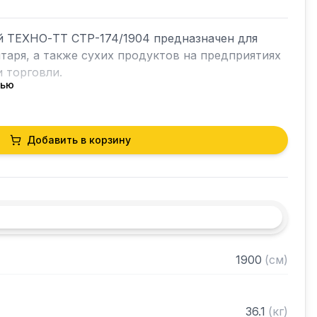
й ТЕХНО-ТТ СТР-174/1904 предназначен для 
таря, а также сухих продуктов на предприятиях 
 торговли.

тью
кий разборный

Добавить в корзину
0 нержавеющей стали марки AISI 304 толщиной 
и из нержавеющей стали марки AISI 304 
ками регулируемое с шагом 50 мм

 в разобранном виде
1900
(
см
)
36.1
(
кг
)