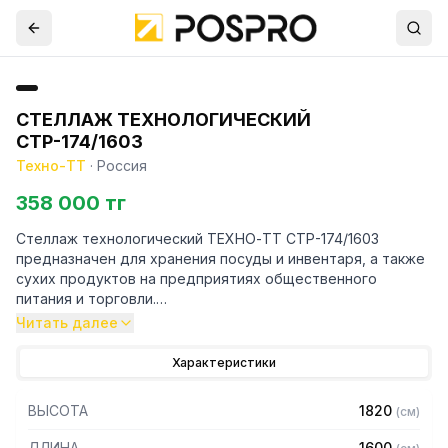
СТЕЛЛАЖ ТЕХНОЛОГИЧЕСКИЙ
СТР-174/1603
Техно-ТТ
·
Россия
358 000 тг
Стеллаж технологический ТЕХНО-ТТ СТР-174/1603
предназначен для хранения посуды и инвентаря, а также
сухих продуктов на предприятиях общественного
питания и торговли.
Читать далее
Особенности:
Характеристики
— Стеллаж технологический разборный
— Стойки из уголка 40х40 нержавеющей стали марки AISI
ВЫСОТА
1820
(
см
)
304 толщиной 2 мм
— Четыре сплошные полки из нержавеющей стали марки
ДЛИНА
1600