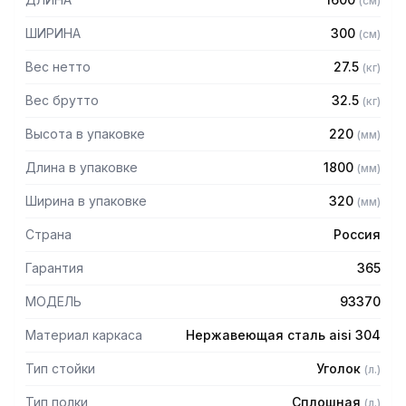
(
см
)
AISI 304 толщиной 0,8 мм
— Расстояние между полками регулируемое с шагом 50
ШИРИНА
300
(
см
)
мм
— Регулируемые опоры
Вес нетто
27.5
(
кг
)
— Стеллаж поставляется в разобранном виде
Вес брутто
32.5
(
кг
)
Высота в упаковке
220
(
мм
)
Длина в упаковке
1800
(
мм
)
Ширина в упаковке
320
(
мм
)
Страна
Россия
Гарантия
365
МОДЕЛЬ
93370
Материал каркаса
Нержавеющая сталь aisi 304
Тип стойки
Уголок
(
л.
)
Тип полки
Сплошная
(
л.
)