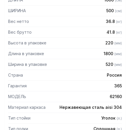
(
см
)
AISI 304 толщиной 0,8 мм
— Расстояние между полками регулируемое с шагом 50
ШИРИНА
500
(
см
)
мм
— Регулируемые опоры
Вес нетто
36.8
(
кг
)
— Стеллаж поставляется в разобранном виде
Вес брутто
41.8
(
кг
)
Высота в упаковке
220
(
мм
)
Длина в упаковке
1800
(
мм
)
Ширина в упаковке
520
(
мм
)
Страна
Россия
Гарантия
365
МОДЕЛЬ
62160
Материал каркаса
Нержавеющая сталь aisi 304
Тип стойки
Уголок
(
л.
)
Тип полки
Сплошная
(
л.
)