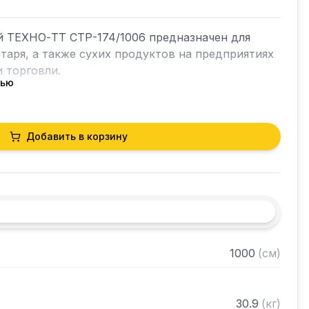
й ТЕХНО-ТТ СТР-174/1006 предназначен для 
таря, а также сухих продуктов на предприятиях 
 торговли.

тью
кий разборный

Добавить в корзину
0 нержавеющей стали марки AISI 304 толщиной 
и из нержавеющей стали марки AISI 304 
ками регулируемое с шагом 50 мм

 в разобранном виде
1000
(
см
)
30.9
(
кг
)