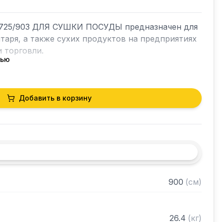
725/903 ДЛЯ СУШКИ ПОСУДЫ предназначен для 
таря, а также сухих продуктов на предприятиях 
 торговли.

тью
суды c кассетами из нержавеющей стали марки 
Добавить в корзину
 50 стаканов

 на болтовом соединении

 из нержавеющей стали марки AISI 430 
 стали марки AISI 430 толщиной 0,8мм

й стали марки AISI 304 толщиной 0,8мм

900
(
см
)
 в разобранном виде
26.4
(
кг
)