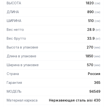
— Стойки из трубы 40х20 нержавеющей стали марки AISI
ВЫСОТА
1820
(
см
)
430 толщиной 1,2 мм
— Четыре перфорированные полки из нержавеющей
ДЛИНА
890
(
см
)
стали марки AISI 430 толщиной 0,8 мм
— Расстояние между полками регулируемое с шагом 120
ШИРИНА
510
(
см
)
мм
— Регулируемые опоры
Вес нетто
28.9
(
кг
)
— Стеллаж поставляется в разобранном виде
Вес брутто
33.9
(
кг
)
Высота в упаковке
270
(
мм
)
Длина в упаковке
1850
(
мм
)
Ширина в упаковке
570
(
мм
)
Страна
Россия
Гарантия
365
МОДЕЛЬ
94549
Материал каркаса
Нержавеющая сталь aisi 430